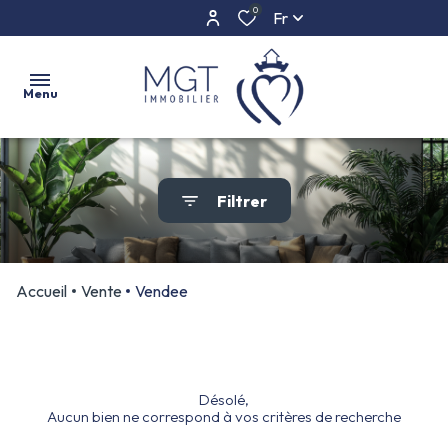
0
Fr
Menu
ACCUEIL
Filtrer
ACHETER
ESTIMER
Accueil
Vente
Vendee
L'AGENCE
CONTACT
Désolé,
Aucun bien ne correspond à vos critères de recherche