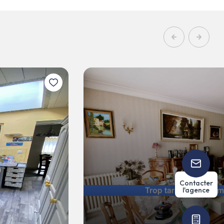
4
132
chambre(s)
m²
Contacter
l'agence