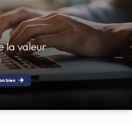
 la valeur
n
on bien