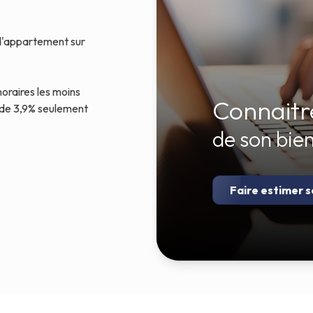
 d'appartement sur
oraires les moins
Connaitre
 de 3,9% seulement
de son bie
Faire estimer s