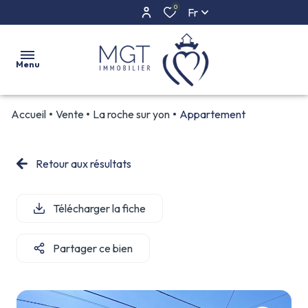
0
Fr
Menu
Accueil
Vente
La roche sur yon
Appartement
ACCUEIL
ACHETER
Retour aux résultats
ESTIMER
Télécharger la fiche
L'AGENCE
CONTACT
Partager ce bien