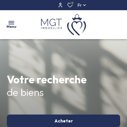
0
Fr
Menu
ACCUEIL
ACHETER
Votre recherche
ESTIMER
L'AGENCE
de biens
CONTACT
Acheter