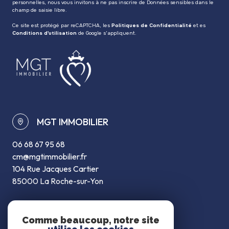
personnelles, nous vous invitons à ne pas inscrire de Données sensibles dans le
champ de saisie libre.
Ce site est protégé par reCAPTCHA, les
Politiques de Confidentialité
et es
Conditions d'utilisation
de Google s'appliquent.
MGT IMMOBILIER
06 68 67 95 68
cm@mgtimmobilier.fr
104 Rue Jacques Cartier
85000 La Roche-sur-Yon
restons connectés
Comme beaucoup, notre site