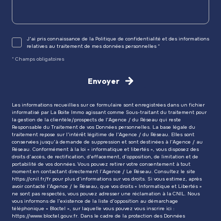
J'ai pris connaissance de la Politique de confidentialité et des informations
relatives au traitement de mes données personnelles *
* Champs obligatoires
Envoyer
Les informations recueillies sur ce formulaire sont enregistrées dans un fichier
informatisé par La Boite Immo agissant comme Sous-traitant du traitement pour
la gestion de la clientèle/prospects de l'Agence / du Réseau qui reste
Responsable du Traitement de vos Données personnelles. La base légale du
traitement repose sur l'intérêt légitime de l'Agence / du Réseau. Elles sont
conservées jusqu'à demande de suppression et sont destinées à l'Agence / au
Réseau. Conformément à la loi « informatique et libertés », vous disposez des
droits d’accès, de rectification, d’effacement, d’opposition, de limitation et de
portabilité de vos données. Vous pouvez retirer votre consentement à tout
moment en contactant directement l’Agence / Le Réseau. Consultez le site
https://cnil.fr/fr
pour plus d’informations sur vos droits. Si vous estimez, après
avoir contacté l'Agence / le Réseau, que vos droits « Informatique et Libertés »
ne sont pas respectés, vous pouvez adresser une réclamation à la CNIL. Nous
vous informons de l’existence de la liste d'opposition au démarchage
téléphonique « Bloctel », sur laquelle vous pouvez vous inscrire ici :
https://www.bloctel.gouv.fr
. Dans le cadre de la protection des Données