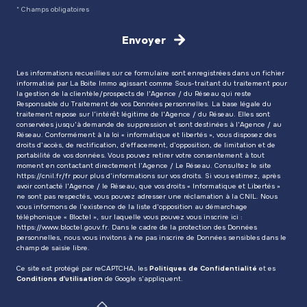
* Champs obligatoires
Envoyer
Les informations recueillies sur ce formulaire sont enregistrées dans un fichier
informatisé par La Boite Immo agissant comme Sous-traitant du traitement pour
la gestion de la clientèle/prospects de l'Agence / du Réseau qui reste
Responsable du Traitement de vos Données personnelles. La base légale du
traitement repose sur l'intérêt légitime de l'Agence / du Réseau. Elles sont
conservées jusqu'à demande de suppression et sont destinées à l'Agence / au
Réseau. Conformément à la loi « informatique et libertés », vous disposez des
droits d’accès, de rectification, d’effacement, d’opposition, de limitation et de
portabilité de vos données. Vous pouvez retirer votre consentement à tout
moment en contactant directement l’Agence / Le Réseau. Consultez le site
https://cnil.fr/fr
pour plus d’informations sur vos droits. Si vous estimez, après
avoir contacté l'Agence / le Réseau, que vos droits « Informatique et Libertés »
ne sont pas respectés, vous pouvez adresser une réclamation à la CNIL. Nous
vous informons de l’existence de la liste d'opposition au démarchage
téléphonique « Bloctel », sur laquelle vous pouvez vous inscrire ici :
https://www.bloctel.gouv.fr
. Dans le cadre de la protection des Données
personnelles, nous vous invitons à ne pas inscrire de Données sensibles dans le
champ de saisie libre.
Ce site est protégé par reCAPTCHA, les
Politiques de Confidentialité
et es
Conditions d'utilisation
de Google s'appliquent.