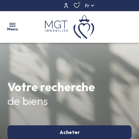
0
Fr
Menu
ACCUEIL
ACHETER
Votre recherche
ESTIMER
L'AGENCE
de biens
CONTACT
Acheter