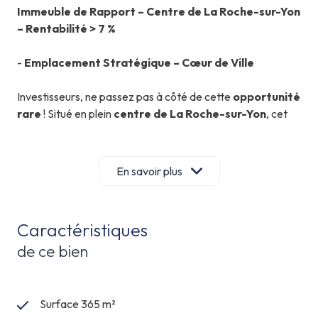
Immeuble de Rapport – Centre de La Roche-sur-Yon
– Rentabilité > 7 %
-
Emplacement Stratégique – Cœur de Ville
Investisseurs, ne passez pas à côté de cette
opportunité
rare
! Situé en plein
centre de La Roche-sur-Yon
, cet
immeuble de rapport
offre un excellent rendement et
un fort potentiel patrimonial.
En savoir plus
-
365 m² habitables
répartis sur
15 lots
, incluant :
-
14 appartements
(studios & T2)
Caractéristiques
-
1 local commercial
offrant une stabilité locative
de ce bien
supplémentaire
-
Compteurs électriques individuels & sous-
compteurs d'eau
pour une gestion optimisée
- Diagnostics énergétiques de
C à E
, garantissant une
Surface 365 m²
maîtrise des charges