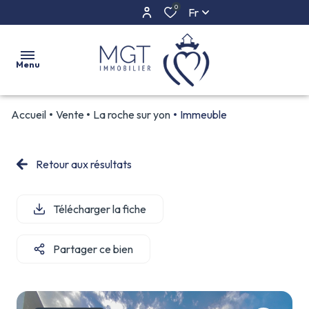
0
Fr
Menu
Accueil
Vente
La roche sur yon
Immeuble
ACCUEIL
ACHETER
Retour aux résultats
ESTIMER
Télécharger la fiche
L'AGENCE
CONTACT
Partager ce bien