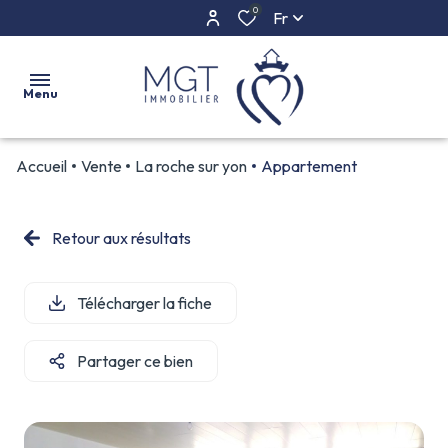
0
Fr
Menu
Accueil
Vente
La roche sur yon
Appartement
ACCUEIL
ACHETER
Retour aux résultats
ESTIMER
Télécharger la fiche
L'AGENCE
CONTACT
Partager ce bien